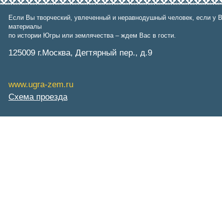
СибНАЦ
Фонд им. В.И.Муравленко
Если Вы творческий, увлеченный и неравнодушный человек, если у В
Фонд им. Б.Е.Щербины
материалы
АКМНСС и ДВ РФ
по истории Югры или землячества – ждем Вас в гости.
Национальная служба
125009 г.Москва, Дегтярный пер., д.9
мониторинга
Клуб регионов
РИА ФедералПресс
Arctic info
www.ugra-zem.ru
ГТРК «Ямал-Регион»
Схема проезда
"Тюмень медиа"
"Красный Север"
"Север - наш!"
"Север - Пресс"
ИА "Тюменская линия"
"Тюменская область сегодня"
"Тюменские известия"
"Новости Югры"
РИЦ "Югра"
BarentsObserver.com
На Западе Москвы. Проспект
Вернадского