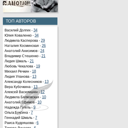
ТОП АВТОРОВ
Василий Долгих -
34
Юлия Коваленко -
34
Людмила Касперова -
29
Наталия Косминская -
26
Анатолий Анисимов -
24
Владимир Стешенко -
21
Лидия Шмаль -
21
Любовь Чекалова -
19
Михаил Речкин -
18
Лидия Уланова -
13
Александр Колесников -
13
Вера Кубочкина -
13
Алексей Василишин -
12
Людмила Бялковская -
10
Анатолий Ефимов -
10
Надежда Гугель -
9
Ольга Буксина -
7
Геннадий Шмаль -
7
Раиса Кудряшова -
6