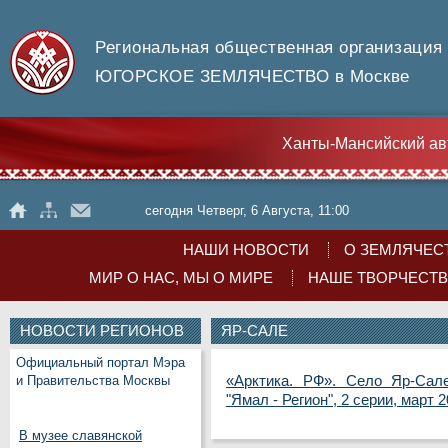
Региональная общественная организация
ЮГОРСКОЕ ЗЕМЛЯЧЕСТВО в Москве
Ханты-Мансийский ав
сегодня Четверг, 6 Августа, 11:00
НАШИ НОВОСТИ
О ЗЕМЛЯЧЕС
МИР О НАС, МЫ О МИРЕ
НАШЕ ТВОРЧЕСТ
НОВОСТИ РЕГИОНОВ
ЯР-САЛЕ
Официальный портал Мэра
«Арктика. РФ». Село Яр-Сал
и Правительства Москвы
"Ямал - Регион", 2 серии, март 2
В музее славянской