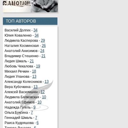
ТОП АВТОРОВ
Василий Долгих -
34
Юлия Коваленко -
34
Людмила Касперова -
29
Наталия Косминская -
26
Анатолий Анисимов -
24
Владимир Стешенко -
21
Лидия Шмаль -
21
Любовь Чекалова -
19
Михаил Речкин -
18
Лидия Уланова -
13
Александр Колесников -
13
Вера Кубочкина -
13
Алексей Василишин -
12
Людмила Бялковская -
10
Анатолий Ефимов -
10
Надежда Гугель -
9
Ольга Буксина -
7
Геннадий Шмаль -
7
Раиса Кудряшова -
6