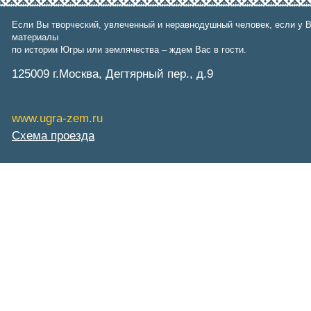
Фонд им. В.И.Муравленко
Фонд им. Б.Е.Щербины
Если Вы творческий, увлеченный и неравнодушный человек, если у В
АКМНСС и ДВ РФ
материалы
Национальная служба
по истории Югры или землячества – ждем Вас в гости.
мониторинга
Клуб регионов
125009 г.Москва, Дегтярный пер., д.9
РИА ФедералПресс
Arctic info
ГТРК «Ямал-Регион»
www.ugra-zem.ru
"Тюмень медиа"
"Красный Север"
Схема проезда
"Север - наш!"
"Север - Пресс"
ИА "Тюменская линия"
"Тюменская область сегодня"
"Тюменские известия"
"Новости Югры"
РИЦ "Югра"
BarentsObserver.com
На Западе Москвы. Проспект
Вернадского