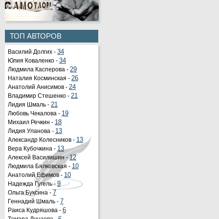
ТОП АВТОРОВ
Василий Долгих -
34
Юлия Коваленко -
34
Людмила Касперова -
29
Наталия Косминская -
26
Анатолий Анисимов -
24
Владимир Стешенко -
21
Лидия Шмаль -
21
Любовь Чекалова -
19
Михаил Речкин -
18
Лидия Уланова -
13
Александр Колесников -
13
Вера Кубочкина -
13
Алексей Василишин -
12
Людмила Бялковская -
10
Анатолий Ефимов -
10
Надежда Гугель -
9
Ольга Буксина -
7
Геннадий Шмаль -
7
Раиса Кудряшова -
6