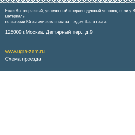
Фонд им. В.И.Муравленко
Фонд им. Б.Е.Щербины
Если Вы творческий, увлеченный и неравнодушный человек, если у В
АКМНСС и ДВ РФ
материалы
Национальная служба
по истории Югры или землячества – ждем Вас в гости.
мониторинга
Клуб регионов
125009 г.Москва, Дегтярный пер., д.9
РИА ФедералПресс
Arctic info
ГТРК «Ямал-Регион»
www.ugra-zem.ru
"Тюмень медиа"
"Красный Север"
Схема проезда
"Север - наш!"
"Север - Пресс"
ИА "Тюменская линия"
"Тюменская область сегодня"
"Тюменские известия"
"Новости Югры"
РИЦ "Югра"
BarentsObserver.com
На Западе Москвы. Проспект
Вернадского