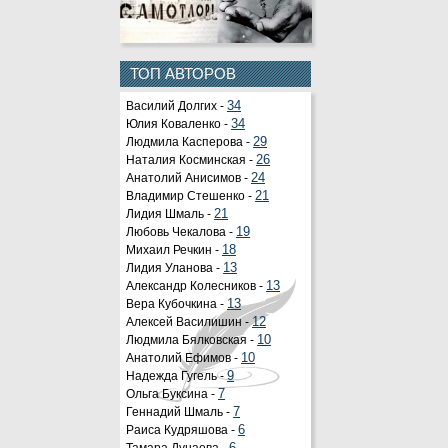
ТОП АВТОРОВ
Василий Долгих -
34
Юлия Коваленко -
34
Людмила Касперова -
29
Наталия Косминская -
26
Анатолий Анисимов -
24
Владимир Стешенко -
21
Лидия Шмаль -
21
Любовь Чекалова -
19
Михаил Речкин -
18
Лидия Уланова -
13
Александр Колесников -
13
Вера Кубочкина -
13
Алексей Василишин -
12
Людмила Бялковская -
10
Анатолий Ефимов -
10
Надежда Гугель -
9
Ольга Буксина -
7
Геннадий Шмаль -
7
Раиса Кудряшова -
6