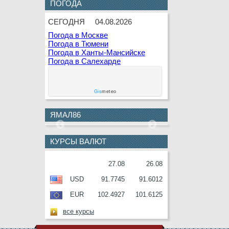
ПОГОДА
8 АВГУСТА
К.В.Белкин
СЕГОДНЯ
04.08.2026
9 АВГУСТА
Г.Г.Кашлева
Погода в Москве
10
В.Ф.Гаращенко
Погода в Тюмени
АВГУСТА
Погода в Ханты-Мансийске
Погода в Салехарде
10
В.И.Соболев
АВГУСТА
11
Е.О.Дремов
Gis
meteo
АВГУСТА
11
П.Н.Завальный
ЯМАЛ86
АВГУСТА
12
Г.С.Букринская
КУРСЫ ВАЛЮТ
АВГУСТА
12
О.М.Серафин
27.08
26.08
АВГУСТА
USD
91.7745
91.6012
12
В.И.Ульянов
EUR
102.4927
101.6125
АВГУСТА
13
А.П.Анисимов
все курсы
АВГУСТА