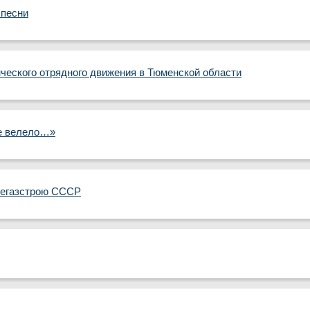
песни
нческого отрядного движения в Тюменской области
е велело…»
тегазстрою СССР