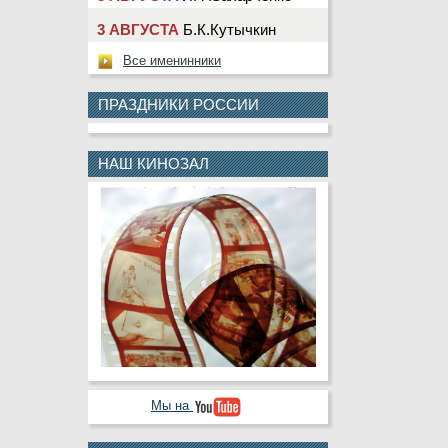
3 АВГУСТА
Б.К.Кутычкин
3 АВГУСТА
А.В.Павелко
Все именинники
3 АВГУСТА
Ю.Г.Сарбин
ПРАЗДНИКИ РОССИИ
4 АВГУСТА
М.Ю.Клещева
4 АВГУСТА
Т.Н.Насолдина
НАШ КИНОЗАЛ
4 АВГУСТА
Д.В.Шевчук
5 АВГУСТА
В.А.Деньгин
5 АВГУСТА
Н.Ю.Лаврентьева
5 АВГУСТА
А.Ю.Колесникова
5 АВГУСТА
В.П.Криулин
5 АВГУСТА
В.В.Черкашин
6 АВГУСТА
С.Н.Кабаев
Мы на
6 АВГУСТА
А.Ю.Назарова