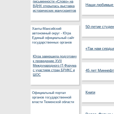
письменности «Слово» на
Наши любимые 
ВДНХ открылась выставка
исторических манускриптов
50-летие студе
Ханты-Мансийский
автономный округ - Югра
Единый официальный сайт
государственных органов
«Так нам сердц
Югра завершила подготовку
к проведению XVII
Международного IT‑Форума
с участием стран БРИКС и
45 лет Миннеф
ШОС
Книги
Официальный портал
органов государственной
власти Тюменской области