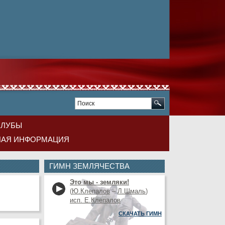
КЛУБЫ
НАЯ ИНФОРМАЦИЯ
ГИМН ЗЕМЛЯЧЕСТВА
Это мы - земляки!
(
Ю.Клепалов
–
Л.Шмаль
)
исп. Е.Клепалов
СКАЧАТЬ ГИМН