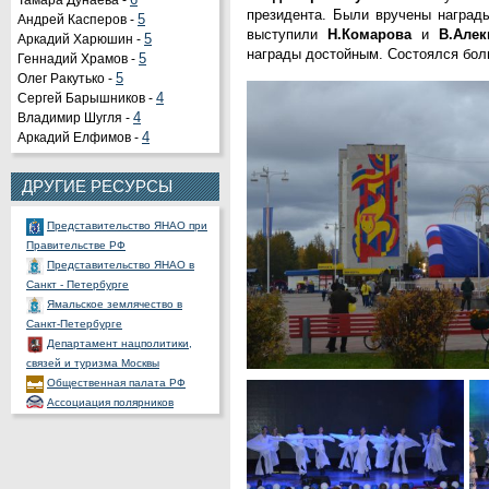
Тамара Дунаева -
6
президента. Были вручены наград
Андрей Касперов -
5
выступили
Н.Комарова
и
В.Алек
Органы государственной
Аркадий Харюшин -
5
награды достойным. Состоялся бол
власти РФ
Геннадий Храмов -
5
Портал государственных и
Олег Ракутько -
5
муниципальных услуг
Сергей Барышников -
4
Официальный портал
Владимир Шугля -
4
правовой информации
Аркадий Елфимов -
4
Представительство ХМАО -
Югры при Правительстве РФ
ДРУГИЕ РЕСУРСЫ
Представительство ЯНАО при
Правительстве РФ
Представительство ЯНАО в
Санкт - Петербурге
Ямальское землячество в
Санкт-Петербурге
Департамент нацполитики,
связей и туризма Москвы
Общественная палата РФ
Ассоциация полярников
СНП России
РОССНГС
СибНАЦ
Фонд им. В.И.Муравленко
Фонд им. Б.Е.Щербины
АКМНСС и ДВ РФ