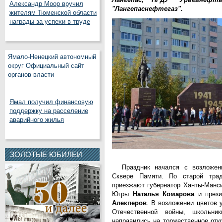
Александр Моор вручил
"Лангепаснефтегаз".
жителям Тюменской области
награды за успехи в труде
Ямало-Ненецкий автономный
округ Официальный сайт
органов власти
Ямал получил финансовую
поддержку на расселение
аварийного жилья
ЗОЛОТЫЕ ЮБИЛЕИ
Праздник начался с возложе
Сквере Памяти. По старой тра
приезжают губернатор Ханты-Манси
Югры
Наталья Комарова
и през
Алекперов
. В возложении цветов 
Отечественной войны, школьни
направились на торжественное от