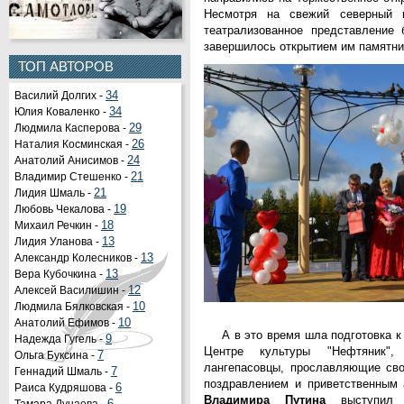
Несмотря на свежий северный в
театрализованное представление
завершилось открытием им памятни
ТОП АВТОРОВ
Василий Долгих -
34
Юлия Коваленко -
34
Людмила Касперова -
29
Наталия Косминская -
26
Анатолий Анисимов -
24
Владимир Стешенко -
21
Лидия Шмаль -
21
Любовь Чекалова -
19
Михаил Речкин -
18
Лидия Уланова -
13
Александр Колесников -
13
Вера Кубочкина -
13
Алексей Василишин -
12
Людмила Бялковская -
10
Анатолий Ефимов -
10
А в это время шла подготовка 
Надежда Гугель -
9
Центре культуры "Нефтяник"
Ольга Буксина -
7
лангепасовцы, прославляющие сво
Геннадий Шмаль -
7
поздравлением и приветственным 
Раиса Кудряшова -
6
Владимира Путина
выступил с