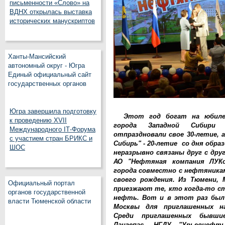
письменности «Слово» на
ВДНХ открылась выставка
исторических манускриптов
Ханты-Мансийский
автономный округ - Югра
Единый официальный сайт
государственных органов
Югра завершила подготовку
Этот год богат на юбил
к проведению XVII
города Западной Сибири
Международного IT‑Форума
отпраздновали свое 30-летие, 
с участием стран БРИКС и
Сибирь" - 20-летие со дня обра
ШОС
неразрывно связаны друг с дру
АО "Нефтяная компания ЛУКо
города совместно с нефтяник
своего рождения. Из Тюмени, 
Официальный портал
приезжают те, кто когда-то с
органов государственной
нефть. Вот и в этот раз был 
власти Тюменской области
Москвы для приглашенных на
Среди приглашенных бывшие
Лангепас, НГДУ "Урьевнефт