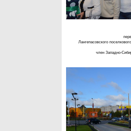
пер
Лангепасовского поселковог
член Западно-Сибир