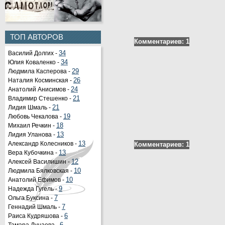
ТОП АВТОРОВ
Комментариев: 1
Василий Долгих -
34
Юлия Коваленко -
34
Людмила Касперова -
29
Наталия Косминская -
26
Анатолий Анисимов -
24
Владимир Стешенко -
21
Лидия Шмаль -
21
Любовь Чекалова -
19
Михаил Речкин -
18
Лидия Уланова -
13
Александр Колесников -
13
Комментариев: 1
Вера Кубочкина -
13
Алексей Василишин -
12
Людмила Бялковская -
10
Анатолий Ефимов -
10
Надежда Гугель -
9
Ольга Буксина -
7
Геннадий Шмаль -
7
Раиса Кудряшова -
6