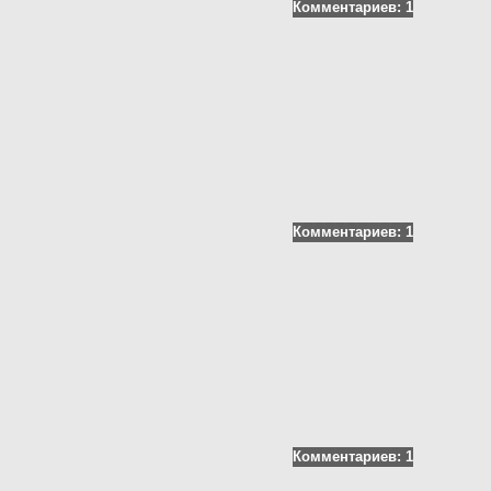
Фонд им. В.И.Муравленко
Комментариев: 1
Фонд им. Б.Е.Щербины
АКМНСС и ДВ РФ
Национальная служба
мониторинга
Клуб регионов
РИА ФедералПресс
Arctic info
ГТРК «Ямал-Регион»
"Тюмень медиа"
"Красный Север"
"Север - наш!"
Комментариев: 1
"Север - Пресс"
ИА "Тюменская линия"
"Тюменская область сегодня"
"Тюменские известия"
"Новости Югры"
РИЦ "Югра"
BarentsObserver.com
На Западе Москвы. Проспект
Вернадского
Комментариев: 1