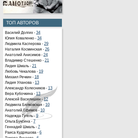
ТОП АВТОРОВ
Василий Долгих -
34
Юлия Коваленко -
34
Людмила Касперова -
29
Наталия Косминская -
26
Анатолий Анисимов -
24
Владимир Стешенко -
21
Лидия Шмаль -
21
Любовь Чекалова -
19
Михаил Речкин -
18
Лидия Уланова -
13
Александр Колесников -
13
Вера Кубочкина -
13
Алексей Василишин -
12
Людмила Бялковская -
10
Анатолий Ефимов -
10
Надежда Гугель -
9
Ольга Буксина -
7
Геннадий Шмаль -
7
Раиса Кудряшова -
6