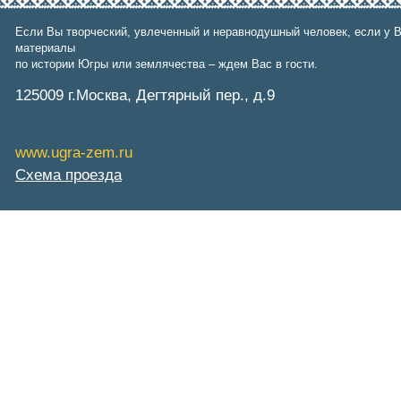
СибНАЦ
Фонд им. В.И.Муравленко
Если Вы творческий, увлеченный и неравнодушный человек, если у В
Фонд им. Б.Е.Щербины
материалы
АКМНСС и ДВ РФ
по истории Югры или землячества – ждем Вас в гости.
Национальная служба
125009 г.Москва, Дегтярный пер., д.9
мониторинга
Клуб регионов
РИА ФедералПресс
Arctic info
www.ugra-zem.ru
ГТРК «Ямал-Регион»
Схема проезда
"Тюмень медиа"
"Красный Север"
"Север - наш!"
"Север - Пресс"
ИА "Тюменская линия"
"Тюменская область сегодня"
"Тюменские известия"
"Новости Югры"
РИЦ "Югра"
BarentsObserver.com
На Западе Москвы. Проспект
Вернадского