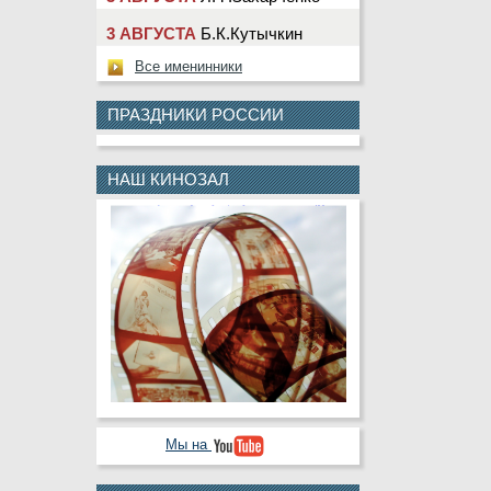
3 АВГУСТА
Б.К.Кутычкин
3 АВГУСТА
А.В.Павелко
Все именинники
3 АВГУСТА
Ю.Г.Сарбин
ПРАЗДНИКИ РОССИИ
4 АВГУСТА
М.Ю.Клещева
4 АВГУСТА
Т.Н.Насолдина
НАШ КИНОЗАЛ
4 АВГУСТА
Д.В.Шевчук
5 АВГУСТА
В.А.Деньгин
5 АВГУСТА
Н.Ю.Лаврентьева
5 АВГУСТА
А.Ю.Колесникова
5 АВГУСТА
В.П.Криулин
5 АВГУСТА
В.В.Черкашин
6 АВГУСТА
С.Н.Кабаев
Мы на
6 АВГУСТА
А.Ю.Назарова