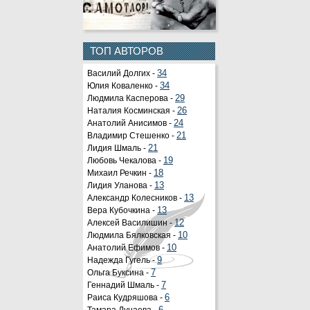
ТОП АВТОРОВ
Василий Долгих -
34
Юлия Коваленко -
34
Людмила Касперова -
29
Наталия Косминская -
26
Анатолий Анисимов -
24
Владимир Стешенко -
21
Лидия Шмаль -
21
Любовь Чекалова -
19
Михаил Речкин -
18
Лидия Уланова -
13
Александр Колесников -
13
Вера Кубочкина -
13
Алексей Василишин -
12
Людмила Бялковская -
10
Анатолий Ефимов -
10
Надежда Гугель -
9
Ольга Буксина -
7
Геннадий Шмаль -
7
Раиса Кудряшова -
6