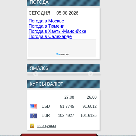
ПОГОДА
8 АВГУСТА
К.В.Белкин
СЕГОДНЯ
05.08.2026
9 АВГУСТА
Г.Г.Кашлева
Погода в Москве
10
В.Ф.Гаращенко
Погода в Тюмени
АВГУСТА
Погода в Ханты-Мансийске
Погода в Салехарде
10
В.И.Соболев
АВГУСТА
11
Е.О.Дремов
Gis
meteo
АВГУСТА
11
П.Н.Завальный
ЯМАЛ86
АВГУСТА
12
Г.С.Букринская
КУРСЫ ВАЛЮТ
АВГУСТА
12
О.М.Серафин
27.08
26.08
АВГУСТА
USD
91.7745
91.6012
12
В.И.Ульянов
EUR
102.4927
101.6125
АВГУСТА
13
А.П.Анисимов
все курсы
АВГУСТА