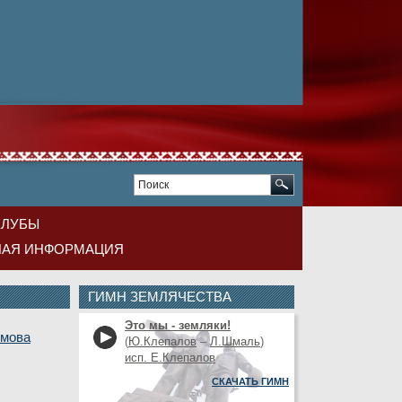
КЛУБЫ
НАЯ ИНФОРМАЦИЯ
ГИМН ЗЕМЛЯЧЕСТВА
Это мы - земляки!
имова
(
Ю.Клепалов
–
Л.Шмаль
)
исп. Е.Клепалов
СКАЧАТЬ ГИМН